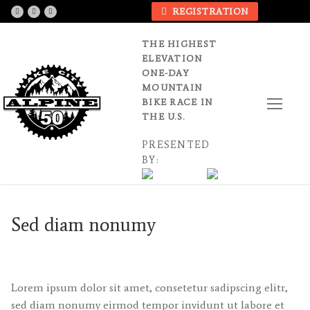
Skip
REGISTRATION
to
content
THE HIGHEST
ELEVATION
ONE-DAY
MOUNTAIN
BIKE RACE IN
THE U.S.
PRESENTED
BY:
Sed diam nonumy
Lorem ipsum dolor sit amet, consetetur sadipscing elitr,
sed diam nonumy eirmod tempor invidunt ut labore et