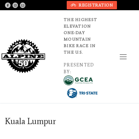
Skip
REGISTRATION
to
content
THE HIGHEST
ELEVATION
ONE-DAY
MOUNTAIN
BIKE RACE IN
THE U.S.
PRESENTED
BY:
Kuala Lumpur